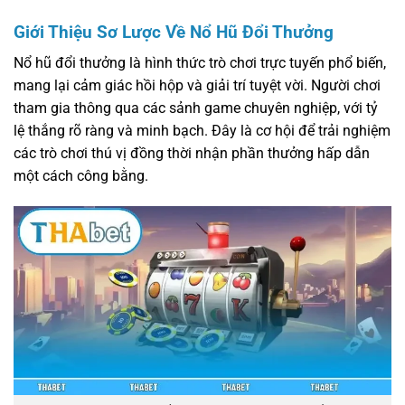
Giới Thiệu Sơ Lược Về Nổ Hũ Đổi Thưởng
Nổ hũ đổi thưởng là hình thức trò chơi trực tuyến phổ biến,
mang lại cảm giác hồi hộp và giải trí tuyệt vời. Người chơi
tham gia thông qua các sảnh game chuyên nghiệp, với tỷ
lệ thắng rõ ràng và minh bạch. Đây là cơ hội để trải nghiệm
các trò chơi thú vị đồng thời nhận phần thưởng hấp dẫn
một cách công bằng.