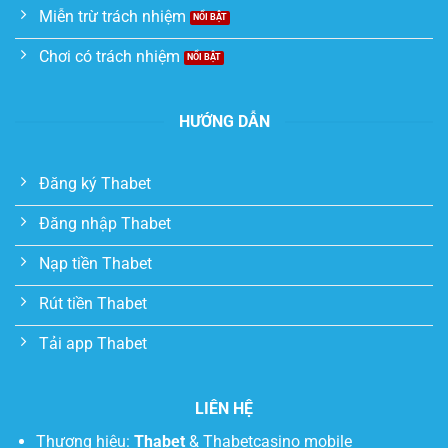
Miễn trừ trách nhiệm
Chơi có trách nhiệm
HƯỚNG DẪN
Đăng ký Thabet
Đăng nhập Thabet
Nạp tiền Thabet
Rút tiền Thabet
Tải app Thabet
LIÊN HỆ
Thương hiệu:
Thabet
& Thabetcasino mobile