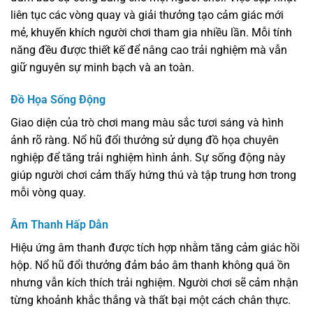
liên tục các vòng quay và giải thưởng tạo cảm giác mới
mẻ, khuyến khích người chơi tham gia nhiều lần. Mỗi tính
năng đều được thiết kế để nâng cao trải nghiệm mà vẫn
giữ nguyên sự minh bạch và an toàn.
Đồ Họa Sống Động
Giao diện của trò chơi mang màu sắc tươi sáng và hình
ảnh rõ ràng. Nổ hũ đổi thưởng sử dụng đồ họa chuyên
nghiệp để tăng trải nghiệm hình ảnh. Sự sống động này
giúp người chơi cảm thấy hứng thú và tập trung hơn trong
mỗi vòng quay.
Âm Thanh Hấp Dẫn
Hiệu ứng âm thanh được tích hợp nhằm tăng cảm giác hồi
hộp. Nổ hũ đổi thưởng đảm bảo âm thanh không quá ồn
nhưng vẫn kích thích trải nghiệm. Người chơi sẽ cảm nhận
từng khoảnh khắc thắng và thất bại một cách chân thực.