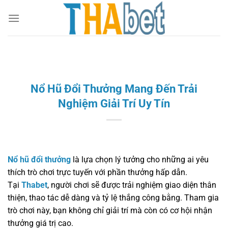
Bỏ
qua
nội
dung
Nổ Hũ Đổi Thưởng Mang Đến Trải
Nghiệm Giải Trí Uy Tín
Nổ hũ đổi thưởng
là lựa chọn lý tưởng cho những ai yêu
thích trò chơi trực tuyến với phần thưởng hấp dẫn.
Tại
Thabet
, người chơi sẽ được trải nghiệm giao diện thân
thiện, thao tác dễ dàng và tỷ lệ thắng công bằng. Tham gia
trò chơi này, bạn không chỉ giải trí mà còn có cơ hội nhận
thưởng giá trị cao.