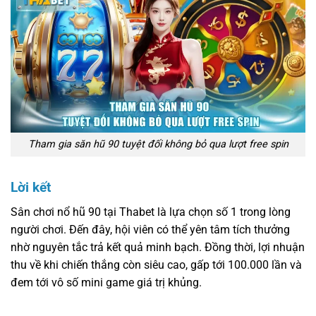
Tham gia săn hũ 90 tuyệt đối không bỏ qua lượt free spin
Lời kết
Sân chơi nổ hũ 90 tại Thabet là lựa chọn số 1 trong lòng
người chơi. Đến đây, hội viên có thể yên tâm tích thưởng
nhờ nguyên tắc trả kết quả minh bạch. Đồng thời, lợi nhuận
thu về khi chiến thắng còn siêu cao, gấp tới 100.000 lần và
đem tới vô số mini game giá trị khủng.