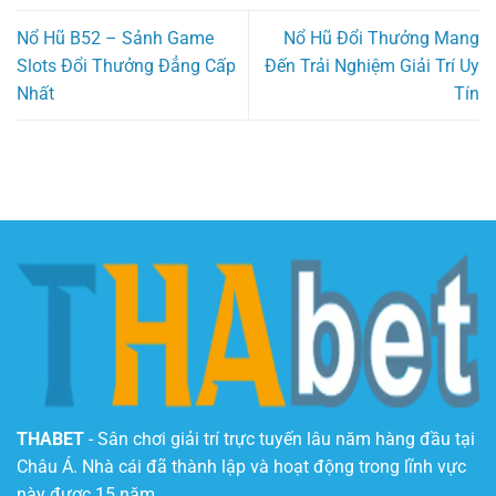
Nổ Hũ B52 – Sảnh Game
Nổ Hũ Đổi Thưởng Mang
Slots Đổi Thưởng Đẳng Cấp
Đến Trải Nghiệm Giải Trí Uy
Nhất
Tín
THABET
- Sân chơi giải trí trực tuyến lâu năm hàng đầu tại
Châu Á. Nhà cái đã thành lập và hoạt động trong lĩnh vực
này được 15 năm.