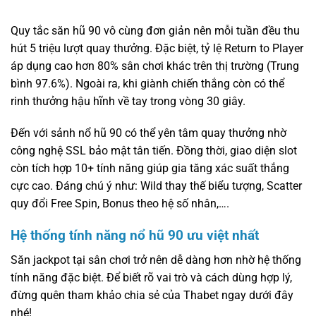
Quy tắc săn hũ 90 vô cùng đơn giản nên mỗi tuần đều thu
hút 5 triệu lượt quay thưởng. Đặc biệt, tỷ lệ Return to Player
áp dụng cao hơn 80% sân chơi khác trên thị trường (Trung
bình 97.6%). Ngoài ra, khi giành chiến thắng còn có thể
rinh thưởng hậu hĩnh về tay trong vòng 30 giây.
Đến với sảnh nổ hũ 90 có thể yên tâm quay thưởng nhờ
công nghệ SSL bảo mật tân tiến. Đồng thời, giao diện slot
còn tích hợp 10+ tính năng giúp gia tăng xác suất thắng
cực cao. Đáng chú ý như: Wild thay thế biểu tượng, Scatter
quy đổi Free Spin, Bonus theo hệ số nhân,….
Hệ thống tính năng nổ hũ 90 ưu việt nhất
Săn jackpot tại sân chơi trở nên dễ dàng hơn nhờ hệ thống
tính năng đặc biệt. Để biết rõ vai trò và cách dùng hợp lý,
đừng quên tham khảo chia sẻ của Thabet ngay dưới đây
nhé!