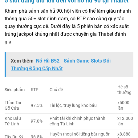
5 slot đáng thử khi đến với nổ hũ 90 tại Thabet
Khám phá sảnh săn hũ 90, hội viên có thể làm giàu nhanh
thông qua 50+ slot đình đám, có RTP cao cùng quy tắc
quay thưởng cực dễ. Dưới đây là 5 phiên bản có xác suất
trúng jackpot khủng nhất được chuyên gia Thabet đánh
giá.
Xem thêm
Nổ Hũ B52 - Sảnh Game Slots Đổi
Thưởng Đẳng Cấp Nhất
Hệ số
Siêu phẩm
RTP
Chủ đề
thưởng
Thần Tài
x5000
97.5%
Tài lộc, truy lùng kho báu
Gõ Cửa
lần
Kho Báu
Phát tài khi chinh phục thành
x12.000
97.0%
Tứ Linh
công Tứ Linh
lần
Huyền thoại nổi tiếng bắt nguồn
x8.888
Tây Du Ký
96.5%