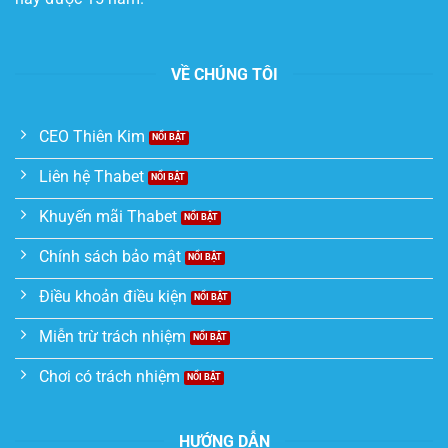
VỀ CHÚNG TÔI
CEO Thiên Kim
Liên hệ Thabet
Khuyến mãi Thabet
Chính sách bảo mật
Điều khoản điều kiện
Miễn trừ trách nhiệm
Chơi có trách nhiệm
HƯỚNG DẪN